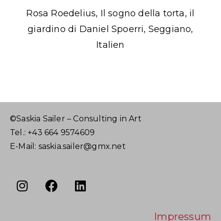
Rosa Roedelius, Il sogno della torta, il
giardino di Daniel Spoerri, Seggiano,
Italien
©Saskia Sailer – Consulting in Art
Tel.: +43 664 9574609
E-Mail: saskia.sailer@gmx.net
Impressum